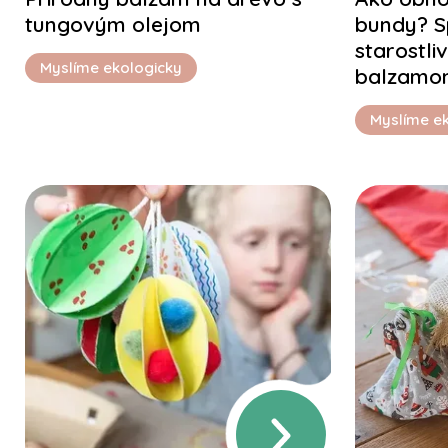
tungovým olejom
bundy? S
starostli
Myslíme ekologicky
balzamo
Myslíme e