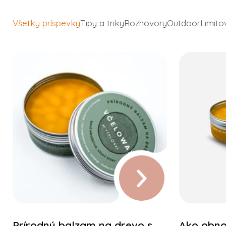
Všetky príspevky
Tipy a triky
Rozhovory
Outdoor
Limito
Prírodný balzam na drevo s
Ako obno