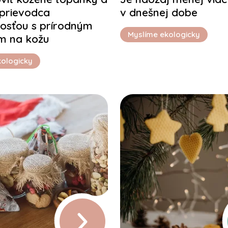
prievodca
v dnešnej dobe
vosťou s prírodným
Myslíme ekologicky
m na kožu
kologicky