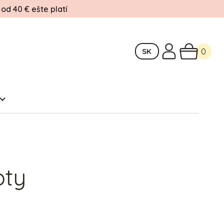
d 40 € ešte platí
SK
0
pty