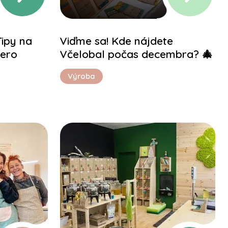
Tipy na
Viďme sa! Kde nájdete
zero
Včelobal počas decembra? 🎄
Výroba