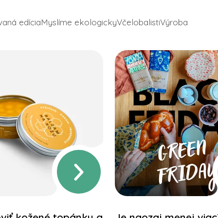
vaná edícia
Myslíme ekologicky
Včelobalisti
Výroba
viť kožené topánky a
Je naozaj menej viac