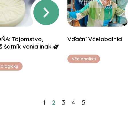
A: Tajomstvo,
Vďační Včelobalníci
 šatník vonia inak 🌿
Včelobalisti
kologicky
1
2
3
4
5