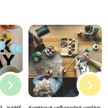
? …zvlášť
Kvietkové veľkonočné vajíčka