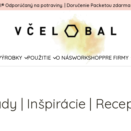
ál® Odporúčaný na potraviny.
|
Doručenie Packetou zdarma o
VÝROBKY
POUŽITIE
O NÁS
WORKSHOP
PRE FIRMY
dy | Inšpirácie | Rece