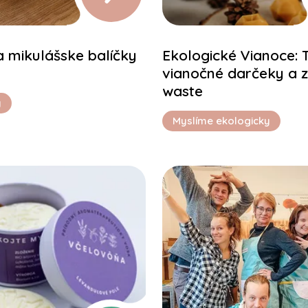
a mikulášske balíčky
Ekologické Vianoce: 
vianočné darčeky a 
waste
y
Myslíme ekologicky