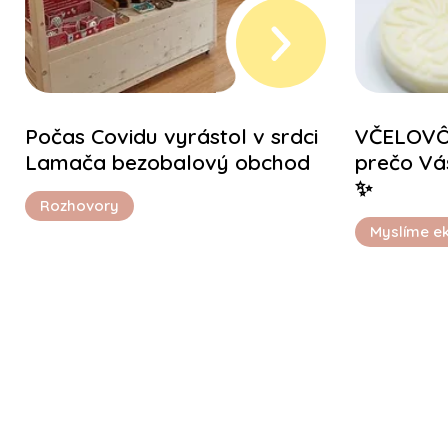
Počas Covidu vyrástol v srdci
VČELOVÔŇ
Lamača bezobalový obchod
prečo Váš
✨
Rozhovory
Myslíme e