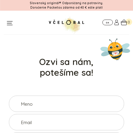
Slovenský originál® Odporúčaný na potraviny.
Doručenie Packetou zdarma od 40 € ešte platí
Workshop
Pre
Kde
firmy
nás
0
SK
nájdete
Ozvi sa nám,
potešíme sa!