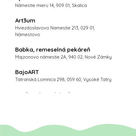
Námestie mieru 14, 909 01, Skalica
Art3um
Hviezdoslavovo Namestie 213, 029 01,
Námestovo
Babka, remeselná pekáreň
Majzonovo námestie 2A, 940 02, Nové Zámky
BajoART
Tatranská Lomnica 298, 059 60, Vysoké Tatry
Barčianska pekáreň
Pri pošte 5, 040 17, Barca
Baterkáreň
Starohájska 1, 917 01, Trnava