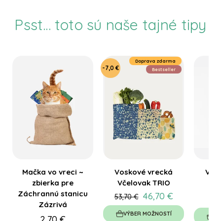
Psst... toto sú naše tajné tipy
Doprava zdarma
-7,0 €
Bestseller
Mačka vo vreci ~
Voskové vrecká
Vos
zbierka pre
Včelovak TRIO
Vč
Záchrannú stanicu
46,70 €
53,70 €
Zázrivá
VÝBER MOŽNOSTÍ
VÝ
2,70 €