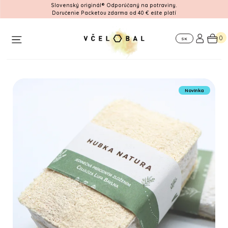
Slovenský originál® Odporúčaný na potraviny.
Doručenie Packetou zdarma od 40 € ešte platí
Workshop
Pre
Kde
firmy
nás
0
SK
nájdete
Novinka