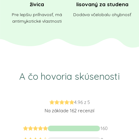
živica
lisovaný za studena
Pre lepšiu priľnavosť, má
Dodáva včelobalu ohybnosť
antimykotické vlastnosti
A čo hovoria skúsenosti
4.96 z 5
Na základe 162 recenzií
160