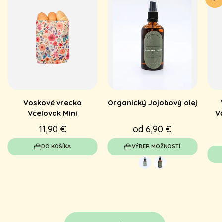
Voskové vrecko
Organický Jojobový olej
Včelovak Mini
V
11,90 €
od 6,90 €
DO KOŠÍKA
VÝBER MOŽNOSTÍ