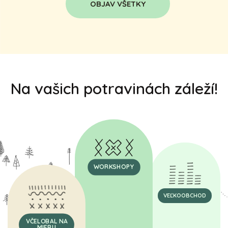
OBJAV VŠETKY
Na vašich potravinách záleží!
WORKSHOPY
VEĽKOOBCHOD
VČELOBAL NA
MIERU