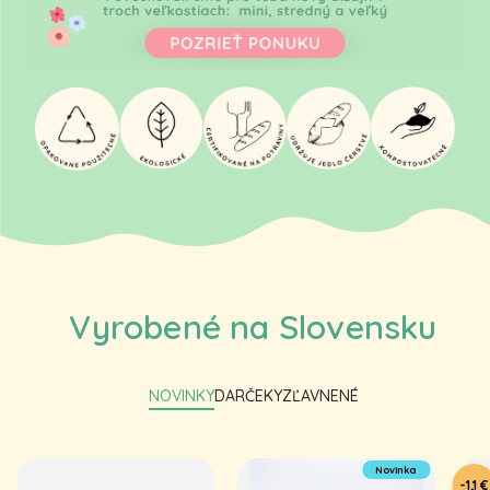
Vyrobené na Slovensku
NOVINKY
DARČEKY
ZĽAVNENÉ
Novinka
-1,1 €