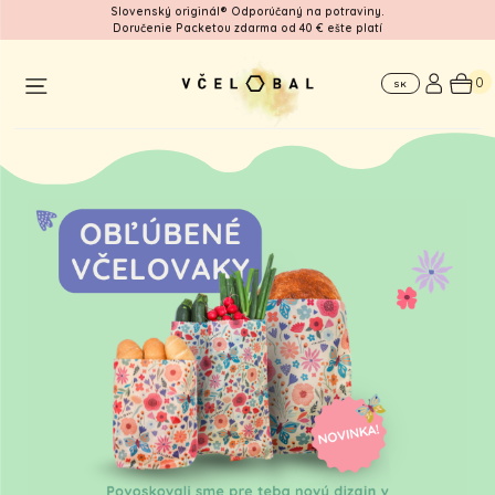
Slovenský originál® Odporúčaný na potraviny.
Doručenie Packetou zdarma od 40 € ešte platí
Workshop
Pre
Kde
firmy
nás
0
SK
nájdete