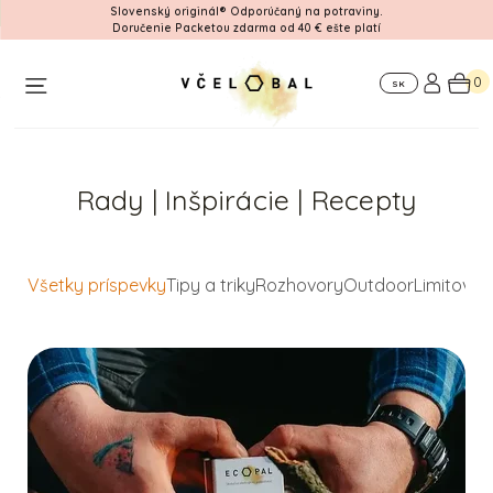
Slovenský originál® Odporúčaný na potraviny.
Doručenie Packetou zdarma od 40 € ešte platí
Workshop
Pre
Kde
firmy
nás
0
SK
nájdete
Rady | Inšpirácie | Recepty
Všetky príspevky
Tipy a triky
Rozhovory
Outdoor
Limitovan