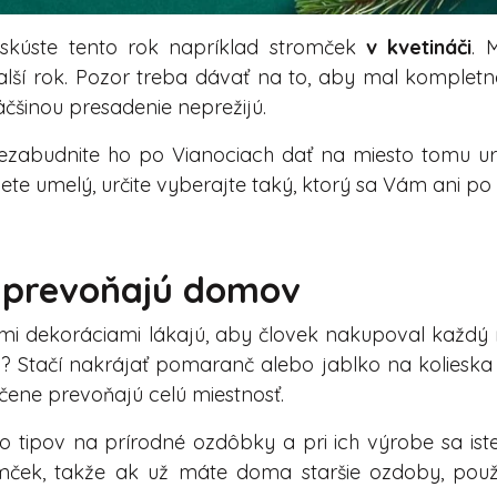
skúste tento rok napríklad stromček
v kvetináči
. 
alší rok. Pozor treba dávať na to, aby mal komplet
äčšinou presadenie neprežijú.
 nezabudnite ho po Vianociach dať na miesto tomu u
eriete umelý, určite vyberajte taký, ktorý sa Vám ani p
 prevoňajú domov
 dekoráciami lákajú, aby človek nakupoval každý r
? Stačí nakrájať pomaranč alebo jablko na kolieska 
ene prevoňajú celú miestnosť.
 tipov na prírodné ozdôbky a pri ich výrobe sa iste
ček, takže ak už máte doma staršie ozdoby, použív