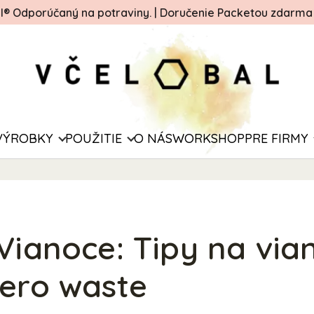
ál® Odporúčaný na potraviny.
|
Doručenie Packetou zdarma o
VÝROBKY
POUŽITIE
O NÁS
WORKSHOP
PRE FIRMY
Vianoce: Tipy na via
zero waste