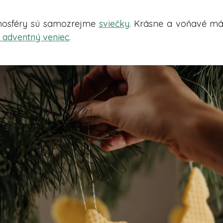
mosféry sú samozrejme
sviečky
. Krásne a voňavé m
a adventný veniec
.