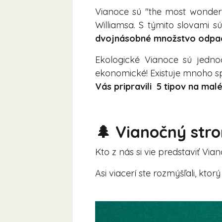
Vianoce sú "the most wonderf
Williamsa. S týmito slovami s
dvojnásobné množstvo odpa
Ekologické Vianoce sú jedno
ekonomické! Existuje mnoho sp
Vás pripravili 5 tipov na m
🌲 Vianočný str
Kto z nás si vie predstaviť Vi
Asi viacerí ste rozmýšľali, ktor