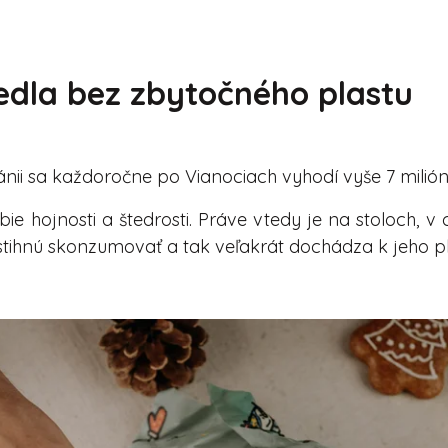
jedla bez zbytočného plastu
itánii sa každoročne po Vianociach vyhodí vyše 7 milió
 hojnosti a štedrosti. Práve vtedy je na stoloch, v 
estihnú skonzumovať a tak veľakrát dochádza k jeho pl