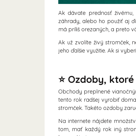
Ak dávate prednosť živému, 
záhrady, alebo ho použiť aj ď
má príliš orezaných, a preto v
Ak už zvolíte živý stromček,
jeho ďalšie využitie. Ak si vyb
⭐ Ozdoby, ktoré
Obchody preplnené vianočnými
tento rok radšej vyrobiť doma
stromček. Takéto ozdoby zaruč
Na internete nájdete množstvo
tom, mať každý rok iný strom