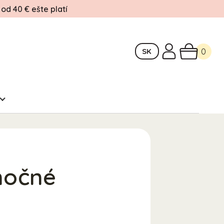
d 40 € ešte platí
SK
0
nočné