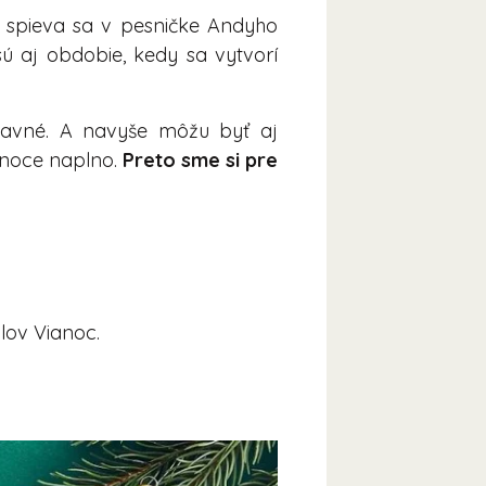
, spieva sa v pesničke Andyho
sú aj obdobie, kedy sa vytvorí
ábavné. A navyše môžu byť aj
ianoce naplno.
Preto sme si pre
lov Vianoc.