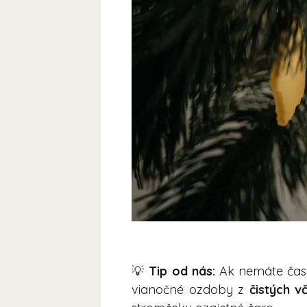
💡
Tip od nás:
Ak nemáte čas 
vianočné ozdoby z
čistých v