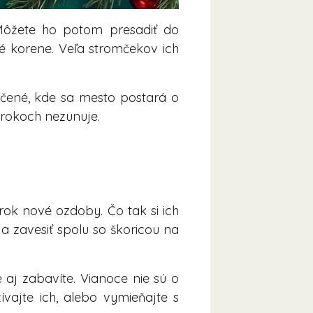
Môžete ho potom presadiť do
né korene. Veľa stromčekov ich
rčené, kde sa mesto postará o
o rokoch nezunuje.
ok nové ozdoby. Čo tak si ich
a zavesiť spolu so škoricou na
 aj zabavíte. Vianoce nie sú o
ajte ich, alebo vymieňajte s