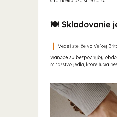
stromčeku ozajstné čaro.
🍽️ Skladovanie 
Vedeli ste, že vo Veľkej Br
Vianoce sú bezpochyby obdobie
množstvo jedla, ktoré ľudia n