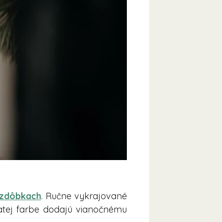
zdôbkach
. Ručne vykrajované
zlatej farbe dodajú vianočnému