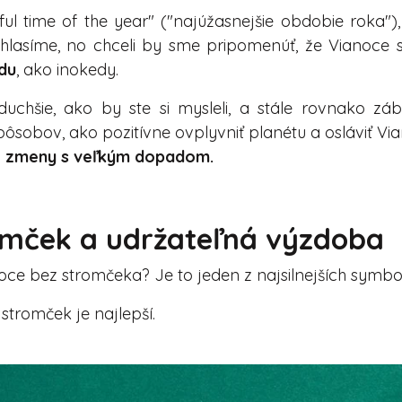
ul time of the year" ("najúžasnejšie obdobie roka")
úhlasíme, no chceli by sme pripomenúť, že Vianoce 
du
, ako inokedy.
duchšie, ako by ste si mysleli, a stále rovnako z
ôsobov, ako pozitívne ovplyvniť planétu a osláviť V
alé zmeny s veľkým dopadom.
omček a udržateľná výzdoba
anoce bez stromčeka? Je to jeden z najsilnejších symbo
ý stromček je najlepší.