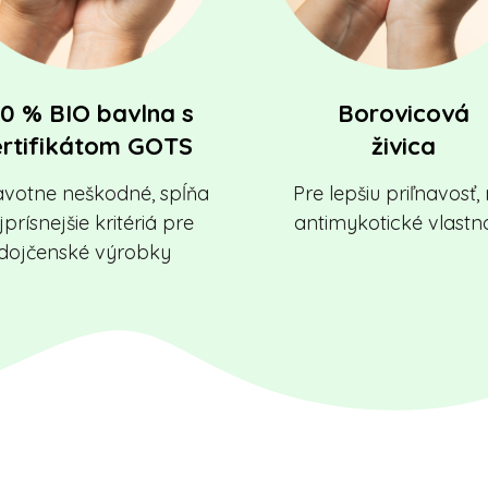
0 % BIO bavlna s
Borovicová
ertifikátom GOTS
živica
votne neškodné, spĺňa
Pre lepšiu priľnavosť
prísnejšie kritériá pre
antimykotické vlastno
dojčenské výrobky