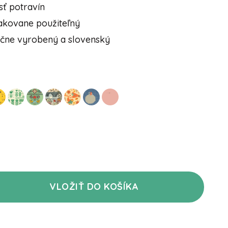
sť potravín
akovane použiteľný
učne vyrobený a slovenský
VLOŽIŤ DO KOŠÍKA