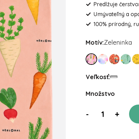
Predlžuje čerstvo
Umývateľný a op
100% prírodný, r
Motív:
Zeleninka
Veľkosť:
Množstvo
-
+