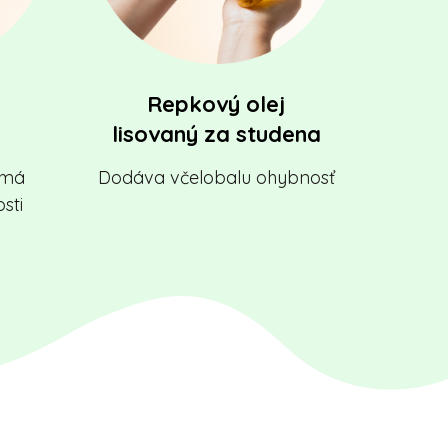
Repkový olej
lisovaný za studena
, má
Dodáva včelobalu ohybnosť
sti