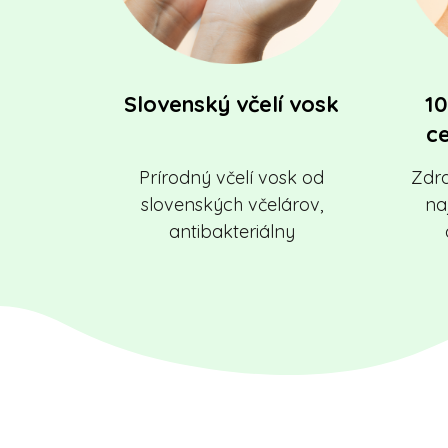
Slovenský včelí vosk
10
c
Prírodný včelí vosk od
Zdra
slovenských včelárov,
naj
antibakteriálny