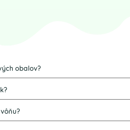
ových obalov?
ek?
 vôňu?