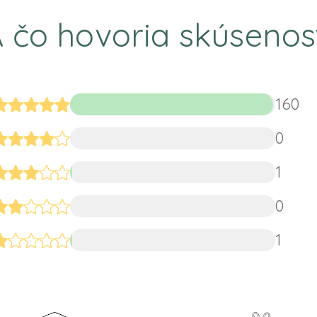
 čo hovoria skúsenos
160
0
1
0
1