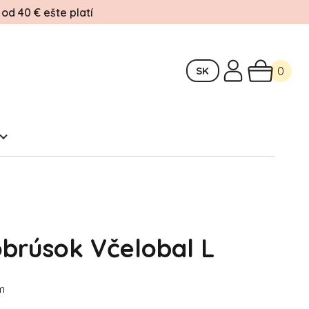
d 40 € ešte platí
SK
0
brúsok Včelobal L
m