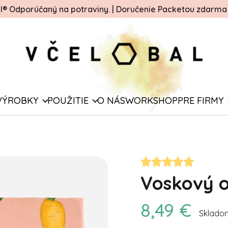
ál® Odporúčaný na potraviny.
|
Doručenie Packetou zdarma o
VÝROBKY
POUŽITIE
O NÁS
WORKSHOP
PRE FIRMY
Voskový o
8,49 €
Sklado