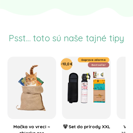
Psst... toto sú naše tajné tipy
Doprava zdarma
-10,0 €
Bestseller
Mačka vo vreci ~
🐻 Set do prírody XXL
Vos