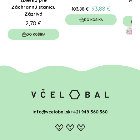
zbierka pre
Včel
Záchrannú stanicu
93,88 €
103,88 €
Zázrivá
DO KOŠÍKA
VÝ
2,70 €
DO KOŠÍKA
info@vcelobal.sk
+421 949 560 360