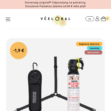
Slovenský originál® Odporúčaný na potraviny.
Doručenie Packetou zdarma od 40 € ešte platí
Workshop
Pre
Kde
firmy
nás
0
SK
nájdete
Doprava zdarma
Novinka
-1,9 €
Bestseller