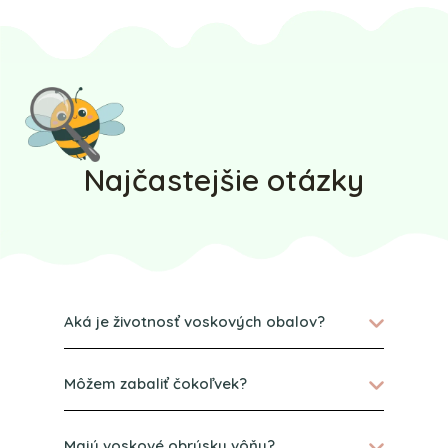
Najčastejšie otázky
Aká je životnosť voskových obalov?
Môžem zabaliť čokoľvek?
Majú voskové obrúsky vôňu?