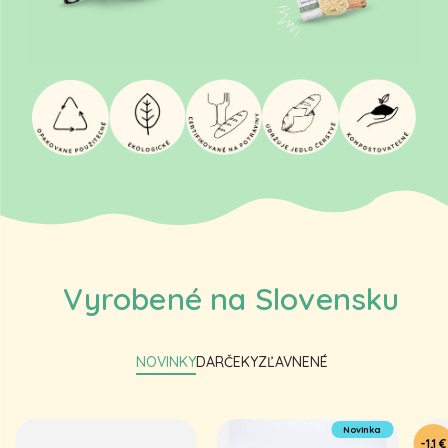
Vyrobené na Slovensku
NOVINKY
DARČEKY
ZĽAVNENÉ
Novinka
-1,1 €