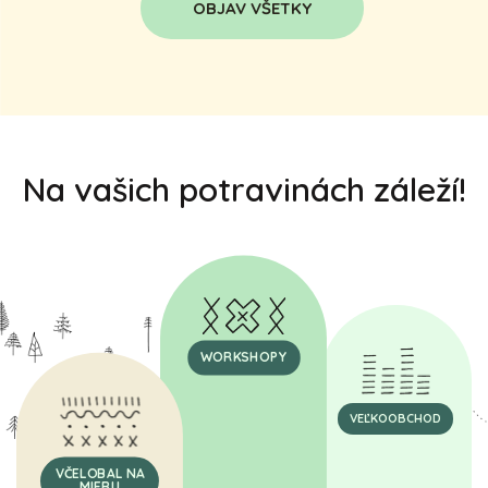
OBJAV VŠETKY
Na vašich potravinách záleží!
WORKSHOPY
VEĽKOOBCHOD
VČELOBAL NA
MIERU