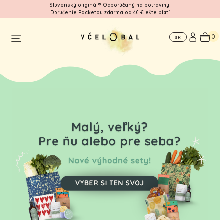
Slovenský originál® Odporúčaný na potraviny.
Doručenie Packetou zdarma od 40 € ešte platí
Workshop
Pre
Kde
firmy
nás
0
SK
nájdete