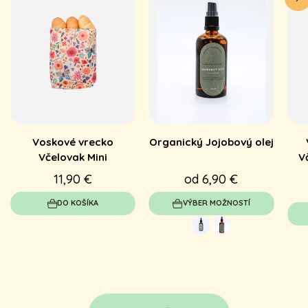
Voskové vrecko
Organický Jojobový olej
Včelovak Mini
V
11,90 €
od 6,90 €
DO KOŠÍKA
VÝBER MOŽNOSTÍ