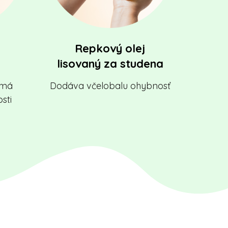
Repkový olej
lisovaný za studena
, má
Dodáva včelobalu ohybnosť
sti