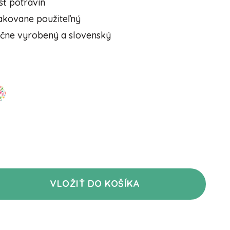
sť potravín
akovane použiteľný
učne vyrobený a slovenský
VLOŽIŤ DO KOŠÍKA