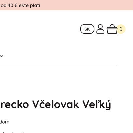
d 40 € ešte platí
SK
0
recko Včelovak Veľký
adom