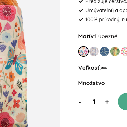
Predlžuje čerstvo
Umývateľný a op
100% prírodný, r
Motív:
Ľúbezné
Veľkosť:
Množstvo
-
+