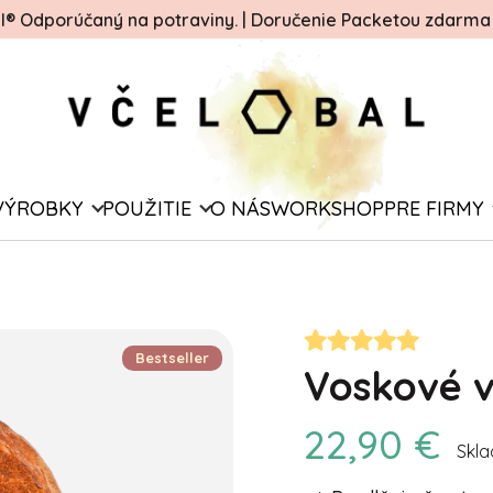
ál® Odporúčaný na potraviny.
|
Doručenie Packetou zdarma o
VÝROBKY
POUŽITIE
O NÁS
WORKSHOP
PRE FIRMY
Bestseller
Voskové v
22,90 €
Skl