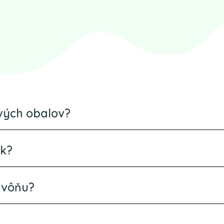
ových obalov?
ek?
 vôňu?