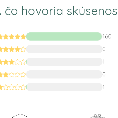
 čo hovoria skúsenos
160
0
1
0
1