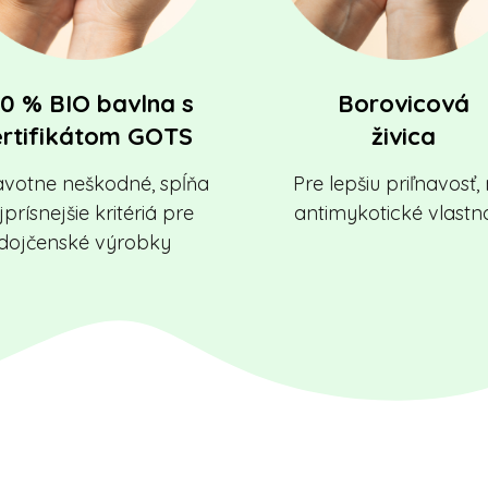
0 % BIO bavlna s
Borovicová
ertifikátom GOTS
živica
votne neškodné, spĺňa
Pre lepšiu priľnavosť
prísnejšie kritériá pre
antimykotické vlastno
dojčenské výrobky