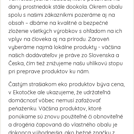
daný prostriedok stále dookola. Okrem obalu
spolu s našimi zákazníkmi pozeráme aj na
obsah – dbáme na kvalitné a bezpečné
zloženie všetkých výrobkov s ohľadom na ich
vplyv na človeka aj na prírodu. Zároveň
vyberáme najmä lokálne produkty - väčšina
našich dodávateľov je práve zo Slovenska a
Česka, čím tiež znižujeme našu uhlíkovú stopu
pri preprave produktov ku nám.
Častým strašiakom eko produktov býva cena,
v Ekotočke ale ukazujeme, že udržateľná
domácnosť vôbec nemusí zaťažovať
peňaženku. Väčšina produktov, ktoré
ponúkame sú znovu použiteľné či obnoviteľné
a drogéria čapovaná do vlastného obalu je
dokonca výhodnejšia, ako bežné značky z