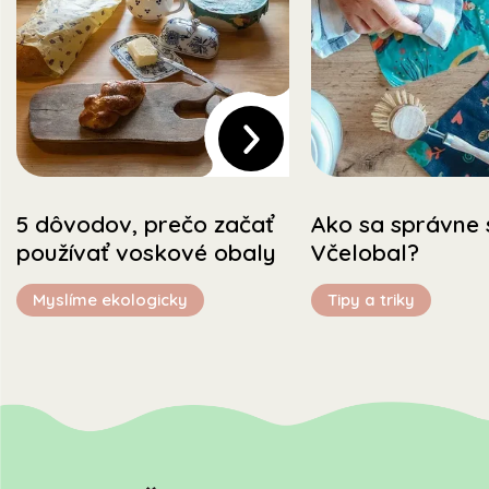
5 dôvodov, prečo začať
Ako sa správne 
používať voskové obaly
Včelobal?
Myslíme ekologicky
Tipy a triky