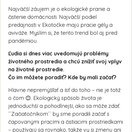
Najväčší záujem je o ekologické pranie a
čistenie domácnosti. Najväčší podiel
predajnosti v Ekotočke majú pracie gély a
aviváže. Myslím si, že tento trend bol aj pred
pandémiou.
Ľudia si dnes viac uvedomujú problémy
životného prostredia a chcú znížiť svoj vplyv
na životné prostredie.
Čo im môžete poradiť? Kde by mali začať?
Hlavne nepremýšľať a ísť do toho – nie je totiž
o čom 😊. Ekologický spôsob života je
jednoduchší a pohodlnejší, ako sa môže zdať.
´´Začiatočníkom´´ by sme poradili začať s
čapovanými pracími a čistiacimi prostriedkami
– používajú sa rovnako, takže vy si zmenu ani