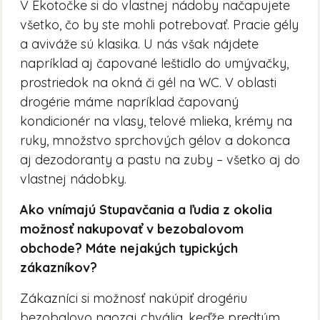
V Ekotočke si do vlastnej nádoby načapujete
všetko, čo by ste mohli potrebovať. Pracie gély
a aviváže sú klasika. U nás však nájdete
napríklad aj čapované leštidlo do umývačky,
prostriedok na okná či gél na WC. V oblasti
drogérie máme napríklad čapovaný
kondicionér na vlasy, telové mlieka, krémy na
ruky, množstvo sprchových gélov a dokonca
aj dezodoranty a pastu na zuby – všetko aj do
vlastnej nádobky.
Ako vnímajú Stupavčania a ľudia z okolia
možnosť nakupovať v bezobalovom
obchode? Máte nejakých typických
zákazníkov?
Zákazníci si možnosť nakúpiť drogériu
bezobalovo naozaj chvália, keďže predtým