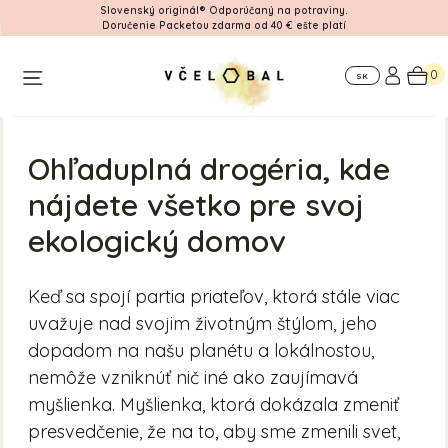
Slovenský originál® Odporúčaný na potraviny.
Doručenie Packetou zdarma od 40 € ešte platí
Workshop
Pre
Kde
firmy
nás
0
SK
nájdete
Ohľaduplná drogéria, kde
nájdete všetko pre svoj
ekologický domov
Keď sa spojí partia priateľov, ktorá stále viac
uvažuje nad svojim životným štýlom, jeho
dopadom na našu planétu a lokálnostou,
nemôže vzniknúť nič iné ako zaujímavá
myšlienka. Myšlienka, ktorá dokázala zmeniť
presvedčenie, že na to, aby sme zmenili svet,