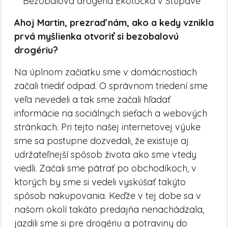
Bezobalová drogeria Ekotočka v Stupave
Ahoj Martin, prezraď nám, ako a kedy vznikla
prvá myšlienka otvoriť si bezobalovú
drogériu?
Na úplnom začiatku sme v domácnostiach
začali triediť odpad. O správnom triedení sme
veľa nevedeli a tak sme začali hľadať
informácie na sociálnych sieťach a webových
stránkach. Pri tejto našej internetovej výuke
sme sa postupne dozvedali, že existuje aj
udržateľnejší spôsob života ako sme vtedy
viedli. Začali sme pátrať po obchodíkoch, v
ktorých by sme si vedeli vyskúšať takýto
spôsob nakupovania. Keďže v tej dobe sa v
našom okolí takáto predajňa nenachádzala,
jazdili sme si pre drogériu a potraviny do