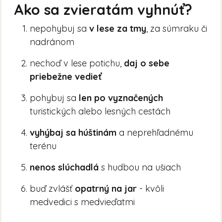
Ako sa zvieratám vyhnúť?
nepohybuj sa
v lese za tmy
, za súmraku či
nadránom
nechoď v lese potichu,
daj o sebe
priebežne vedieť
pohybuj sa
len po vyznačených
turistických alebo lesných cestách
vyhýbaj sa húštinám
a neprehľadnému
terénu
nenos slúchadlá
s hudbou na ušiach
buď zvlášť
opatrný na jar
- kvôli
medvedici s medvieďatmi