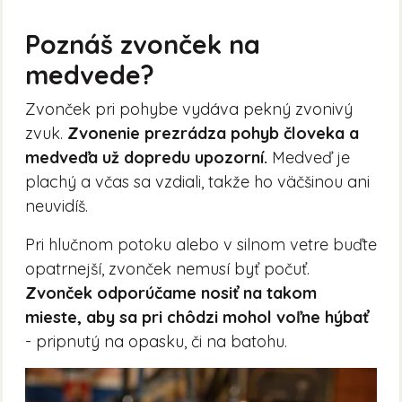
Poznáš zvonček na
medvede?
Zvonček pri pohybe vydáva pekný zvonivý
zvuk.
Zvonenie prezrádza pohyb človeka a
medveďa už dopredu upozorní.
Medveď je
plachý a včas sa vzdiali, takže ho väčšinou ani
neuvidíš.
Pri hlučnom potoku alebo v silnom vetre buďte
opatrnejší, zvonček nemusí byť počuť.
Zvonček odporúčame nosiť na takom
mieste, aby sa pri chôdzi mohol voľne hýbať
- pripnutý na opasku, či na batohu.