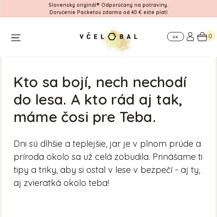
Slovenský originál® Odporúčaný na potraviny.
Doručenie Packetou zdarma od 40 € ešte platí
Workshop
Pre
Kde
firmy
nás
0
SK
nájdete
Kto sa bojí, nech nechodí
do lesa. A kto rád aj tak,
máme čosi pre Teba.
Dni sú dlhšie a teplejšie, jar je v plnom prúde a
príroda okolo sa už celá zobudila. Prinášame ti
tipy a triky, aby si ostal v lese v bezpečí - aj ty,
aj zvieratká okolo teba!