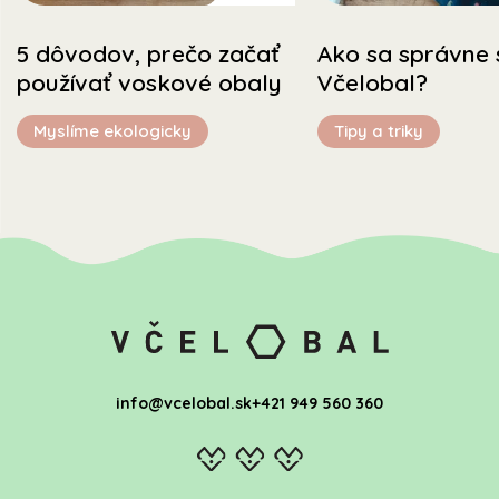
5 dôvodov, prečo začať
Ako sa správne 
používať voskové obaly
Včelobal?
Myslíme ekologicky
Tipy a triky
info@vcelobal.sk
+421 949 560 360